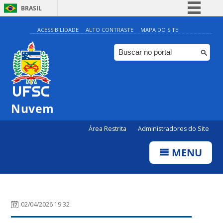
BRASIL
Simplifique!
ACESSIBILIDADE
ALTO CONTRASTE
MAPA DO SITE
Comunica BR
Participe
Acesso à informação
Legislação
Nuvem
Canais
Área Restrita
Administradores do Site
MENU
02/04/2026 19:32