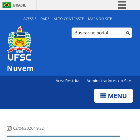
BRASIL
Simplifique!
ACESSIBILIDADE
ALTO CONTRASTE
MAPA DO SITE
Comunica BR
Participe
Acesso à informação
Legislação
Nuvem
Canais
Área Restrita
Administradores do Site
MENU
02/04/2026 19:32