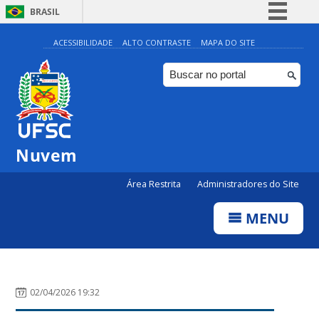
BRASIL
Simplifique!
ACESSIBILIDADE
ALTO CONTRASTE
MAPA DO SITE
Comunica BR
Participe
Acesso à informação
Legislação
Nuvem
Canais
Área Restrita
Administradores do Site
MENU
02/04/2026 19:32