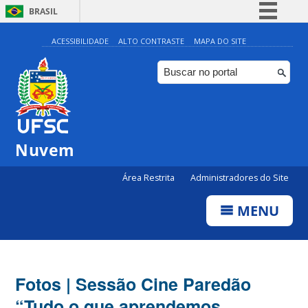
BRASIL
Simplifique!
ACESSIBILIDADE
ALTO CONTRASTE
MAPA DO SITE
Comunica BR
Participe
Acesso à informação
Legislação
Nuvem
Canais
Área Restrita
Administradores do Site
MENU
Fotos | Sessão Cine Paredão
“Tudo o que aprendemos