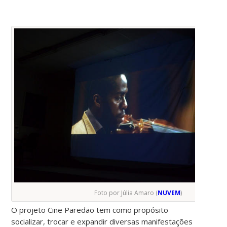
Foto por Júlia Amaro (
NUVEM
)
O projeto Cine Paredão tem como propósito
socializar, trocar e expandir diversas manifestações