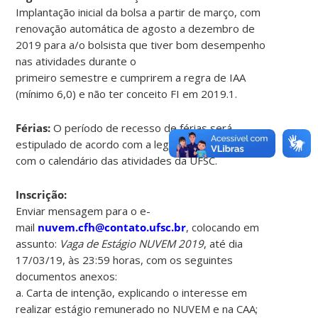
Implantação inicial da bolsa a partir de março, com
renovação automática de agosto a dezembro de
2019 para a/o bolsista que tiver bom desempenho
nas atividades durante o
primeiro semestre e cumprirem a regra de IAA
(mínimo 6,0) e não ter conceito FI em 2019.1.
Férias:
O período de recesso de férias será
estipulado de acordo com a legislação de estágio e
com o calendário das atividades da UFSC.
Inscrição:
Enviar mensagem para o e-
mail
nuvem.cfh@contato.ufsc.br
, colocando em
assunto:
Vaga de Estágio
NUVEM 2019
, até dia
17/03/19, às 23:59 horas, com os seguintes
documentos anexos:
a. Carta de intenção, explicando o interesse em
realizar estágio remunerado no NUVEM e na CAA;