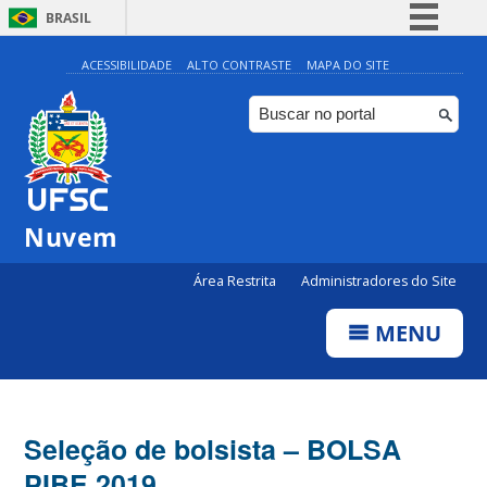
BRASIL
Simplifique!
ACESSIBILIDADE
ALTO CONTRASTE
MAPA DO SITE
Comunica BR
Participe
Acesso à informação
Legislação
Nuvem
Canais
Área Restrita
Administradores do Site
MENU
Seleção de bolsista – BOLSA
PIBE 2019