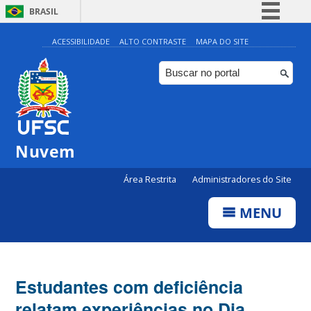
BRASIL
Simplifique!
ACESSIBILIDADE
ALTO CONTRASTE
MAPA DO SITE
Comunica BR
Participe
Acesso à informação
Legislação
Nuvem
Canais
Área Restrita
Administradores do Site
MENU
Estudantes com deficiência
relatam experiências no Dia